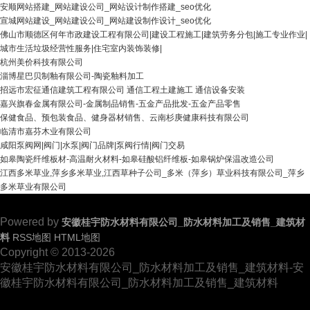
安顺网站搭建_网站建设公司_网站设计制作搭建_seo优化
宣城网站建设_网站建设公司_网站建设制作设计_seo优化
佛山市顺德区何年市政建设工程有限公司|建设工程施工|建筑劳务分包|施工专业作业|
城市生活垃圾经营性服务|住宅室内装饰装修|
杭州美价科技有限公司
淄博星巴贝制釉有限公司-陶瓷釉料加工
招远市宏征通信建筑工程有限公司 通信工程土建施工 通信设备安装
嘉兴旗春金属有限公司-金属制品销售-五金产品批发-五金产品零售
保健食品、预包装食品、健身器材销售、云南杉庚健康科技有限公司
临清市嘉芬木业有限公司
咸阳泵阀网|阀门|水泵|阀门品牌|泵阀行情|阀门交易
如皋陶瓷纤维板材-高温耐火材料-如皋硅酸铝纤维板-如皋锅炉保温改造公司
江西多米草业,萍乡多米草业,江西草种子公司_多米（萍乡）草业科技有限公司_萍乡
多米草业有限公司
Powered by
安徽桂宇防水材料有限公司_防水材料加工及销售_建筑材
料
RSS地图
HTML地图
Copyright
© 2013-2026
安徽桂宇防水材料有限公司_防水材料加工及销售_建筑材料-安
徽桂宇防水材料有限公司_防水材料加工及销售_建筑材料