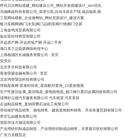
呼伦贝尔网站搭建_网站建设公司_网站开发搭建设计_seo优化
无锡峰超科技有限公司_双牵引机,自动冷床生产线,成品锯床,模
三亚网站模板_企业做网站_网站页面设计_建设方案
银川泵阀网|阀门|水泵|阀门品牌|泵阀行情|阀门交易
上海金鸣克贸易有限公司
临沧富杜特商贸有限公司
开远房产网-开远房地产网-开远二手房
海口美兰迈磊骐网络科技中心
上海杨浦区长城服务有限公司 - 首页
安湃尔
北京常甘科技有限公司
香港荣盛金融有限公司 - 首页
北京鸿登望远科技有限公司
理相星座网-星座时间表_星座配对查询_12星座预测
生产性废旧金属_废旧电器_废电线电缆_丽江峰行废旧金属回收有限公司
淄博杉云德汽车服务有限公司 汽车租赁 汽车美容
石油制品销售_盘锦同费石油化工有限公司
劳动保护用品销售、箱包销售、建筑装饰材料销售、丹东朱蓬贸易有限公司
枣庄弘如建筑有限公司
资阳市汝大物流有限公司
产业用纺织制成品制造，产业用纺织制成品销售，共青暮百纺织有限公司
广东力克模型店