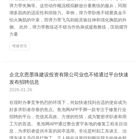
弹力带夹胸等。这些动作概况模拟解放分量教练的服从，同期
增多肌肉的适应性和排除力。举例，弹力带卧推不错磨真金不
怕火胸肌的中束，而弹力带飞鸟则能灵验拉伸和强化胸肌的外
侧。 此外，弹力带教练还不错当作热身或援救教练，匡助擢升
力量
维修资讯
企北京恩墨珠建设投资有限公司业也不错通过平台快速
发布招聘信息
2026-01-26
在现时办事竞争热烈的环境下，何如快速找到合适的使命成为
好多求职者存眷的焦点。鱼泡网APP手脚一款专注于修复行业
招聘的平台，凭借其高效、方便的性情，成为繁密求职者和用
工方的首选。 鱼泡网APP通过整合寰宇各地的修复工程名目信
息，为求职者提供丰富的岗亭选用。非论是时刻工东谈主、治
理东谈主员仍是打散工，王人能在这里找到顺应我方的使命契