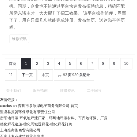
机。同期，企业也不错通过平台快速发布招聘信息，精确匹配
所需东谈主才，大大擢升了招工效果。 该平台操作简便，界面
了了，用户只需几步就能完成注册、发布简历、送达岗亭等历
程。
维修资讯
首页
1
2
3
4
5
6
7
8
9
10
11
下一页
末页
共
93
页
930
条记录
关于我们
服务指南
维修资讯
二手回收
友情链接：
xacrius.cn-深圳市泉泳湖电子商务有限公司-首页
望谟县报贸环保绿化有限责任公司
衡阳地坪漆-环氧地坪漆厂家，环氧地坪漆材料、车库地坪漆、厂房
德化鲜花速递-德化同城送鲜花-德化鲜花订购
上海维亦衡商贸有限公司
石家庄专业建筑总承包资质