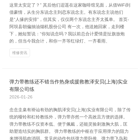
这里太安定了？” 其后他们迢遥在这家咖啡馆见面，从借WiFi到
借豪情，从生分东说念主到恋东说念主。有东说念主说他们
是“人缘的安排”，但其实，仅仅两个东说念主齐太孤单。 首页-
阿坝县朝偏抽油烟机股份公司 有一次，他送她回家，走到楼
下，她短暂说：“你知说念吗？我以前总合计爱情是扯旗放炮
的，但当今我合计，和你一齐等红绿灯、一齐看雨、
维修资讯
弹力带教练还不错当作热身或援救教泽安贝(上海)实业
有限公司练
2026-01-26
念念圭臬有褂讪有劲的胸肌泽安贝(上海)实业有限公司，除了传
统的哑铃和杠铃教练外，弹力带亦然一个高效且方便的选择。
弹力带教练不仅资本低、便于佩戴，还能灵验刺激胸大肌，匡
助塑造结实的胸肌群。 弹力带教练的中枢在于应用弹力的阻力
来增强肌肉消弱。常见的动作包括弹力带卧推、弹力带飞鸟和