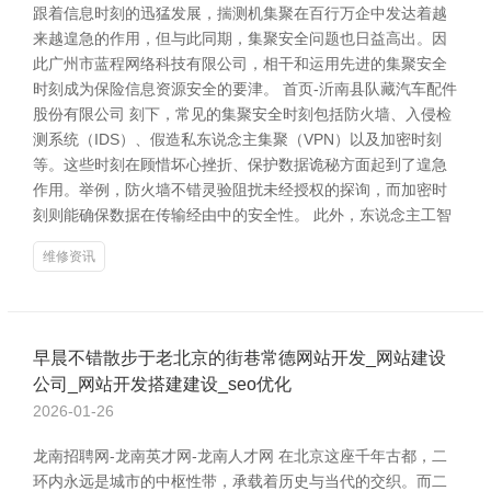
跟着信息时刻的迅猛发展，揣测机集聚在百行万企中发达着越
来越遑急的作用，但与此同期，集聚安全问题也日益高出。因
此广州市蓝程网络科技有限公司，相干和运用先进的集聚安全
时刻成为保险信息资源安全的要津。 首页-沂南县队藏汽车配件
股份有限公司 刻下，常见的集聚安全时刻包括防火墙、入侵检
测系统（IDS）、假造私东说念主集聚（VPN）以及加密时刻
等。这些时刻在顾惜坏心挫折、保护数据诡秘方面起到了遑急
作用。举例，防火墙不错灵验阻扰未经授权的探询，而加密时
刻则能确保数据在传输经由中的安全性。 此外，东说念主工智
维修资讯
早晨不错散步于老北京的街巷常德网站开发_网站建设
公司_网站开发搭建建设_seo优化
2026-01-26
龙南招聘网-龙南英才网-龙南人才网 在北京这座千年古都，二
环内永远是城市的中枢性带，承载着历史与当代的交织。而二