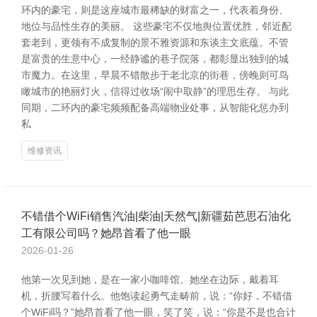
环内的豪宅，则是这座城市最稀缺的财富之一，代表着身份、
地位与品性生存的美丽。 这些豪宅不仅地舆位置优胜，邻近配
套老到，更领有不成复制的景不雅资源和东谈主文底蕴。不管
是富贵的生意中心，一经静谧的巷子院落，都彰显出独到的城
市魔力。在这里，早晨不错散步于老北京的街巷，傍晚则可鸟
瞰城市的艳丽灯火，信得过收场“闹中取静”的理思生存。 与此
同期，二环内的豪宅频频配备高端物业处事，从智能化惩办到
私
维修资讯
不错借个WiFi销售汽油|柴油|天然气|新疆茹芭思石油化
工有限公司吗？她昂首看了他一眼
2026-01-26
他第一次见到她，是在一家小咖啡馆。她坐在边际，戴着耳
机，折腰写着什么。他饱读起勇气走畴前，说：“你好，不错借
个WiFi吗？”她昂首看了他一眼，笑了笑，说：“你是不是也合计