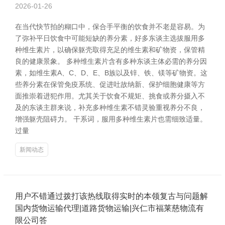
2026-01-26
在当代快节拍的糊口中，保合手平衡的饮食并不老是容易。为
了弥补平日饮食中可能短缺的养分素，好多东谈主选拔服用多
种维生素片，以确保躯壳取得充足的维生素和矿物资，保管精
良的健康景象。 多种维生素片含有多种东谈主体必需的养分因
素，如维生素A、C、D、E、B族以及锌、铁、镁等矿物资。这
些养分素在保管免疫系统、促进吐故纳新、保护细胞健康等方
面推崇着进犯作用。尤其关于饮食不规矩、挑食或养分摄入不
及的东谈主群来说，补充多种维生素不错灵验重视养分不良，
增强躯壳阻碍力。 干系词，服用多种维生素片也需细致适量。
过量
新闻动态
用户不错通过拨打该热线取得实时的本领复古与问题解
国内货物运输代理|道路货物运输|兴仁市福莱慈物流有
限公司答