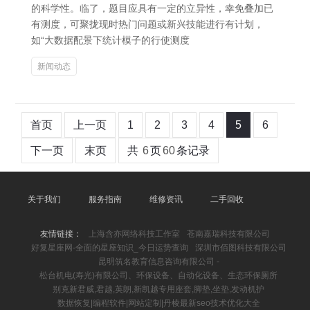
的科学性。临了，题目应具有一定的立异性，幸免叠加已
有测度，可聚拢现时热门问题或新兴技能进行有计划，
如“大数据配景下统计模子的行使测度
新闻动态
首页
上一页
1
2
3
4
5
6
下一页
末页
共
6
页
60
条记录
关于我们
服务指南
维修资讯
二手回收
友情链接：
上海含亦网络科技工作室
苍南嘉瑞科技有限公司
好复星座网-全面的星座知识_今日运势查询
深圳市佰图科技有限公司
昆明筑名教育信息咨询有限公司 -
松台机电(寿光)有限公司、环保设备、自动化设备、生态环保厕所
别克新君威,君越,英朗,新凯越专用座套,脚垫,坐垫,发动机护
数据恢复|编程软件|网站定制|丹棱最新seo技术优化大全