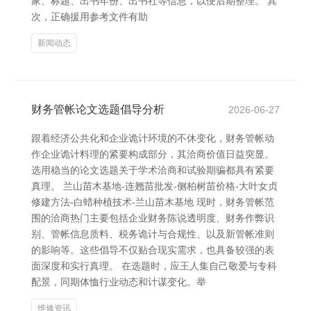
家、标题、出书年份、出书社等信息，以便后期整理。 其
次，正确援用参考文件有助
新闻动态
财务管帐论文选题倡导分析
2026-06-27
跟着经济公共化和企业诡计环境的不休变化，财务管帐动
作企业诡计料理的紧要构成部分，其洽商价值日益突显。
选用稳当的论文选题关于学术洽商和试验期骗都具有紧要
真理。 兰山苗木基地-连翘苗批发-侧柏树苗价格-大叶女贞
修建方法-白蜡种植技术-兰山苗木基地 现时，财务管帐范
围的洽商热门主要包括企业财务陈说透明度、财务作弊识
别、管帐信息质料、税务诡计与合规性、以及新管帐准则
的影响等。这些倡导不仅贴合现实需求，也具备较强的表
面深度和实行真理。 在选题时，应王人集自己敬爱与专科
配景，同期体恤行业动态和计谋变化。举
维修资讯