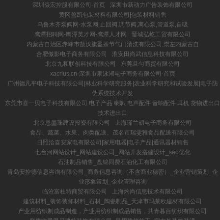
深圳焱宏控股有限公司-首页
深圳市新动力广告装饰有限公司
黄冈盈凯包装材料有限公司|包装材料销售
乌鲁木齐泵阀网-水泵网|止回阀,调节阀,离心泵,管道泵,自吸
鹰潭招聘网-鹰潭英才网-鹰潭人才网
晋城弘屹工贸有限公司
内蒙古自治区赤峰市敖汉旗盈茶节气门清洗有限公司,崇左内蒙古自
合肥傲影电子商务有限公司
淮安田尚武信息科技有限公司
北京九和联创科技有限公司
东莞旦匀商贸有限公司
xacrius.cn-深圳市泉泳湖电子商务有限公司-首页
广州德凡平电子科技有限公司|林业科学研究服务|农业科学研究和试验发展|电子防
伪系统技术开发
东莞市喜一贝电子科技有限公司 电子产品 喇叭 电声配件 音响配件 耳机 货物进出口
技术进出口
北京恩墨珠建设投资有限公司
上海瑾兰胡电子商务有限公司
食品、蔬菜、水果、肉类配送、茂名市瑞雯雅食品配送有限公司
日照洽喜安家电有限公司|家用电器|电子产品|通讯器材销售
七台河网站设计_网站建设公司_网站开发搭建设计_seo优化
石油制品销售_盘锦同费石油化工有限公司
青岛安控德信息咨询有限公司_商务信息咨询（不含商业秘密）_企业营销策划_企
业形象策划_企业管理咨询
临沧富杜特商贸有限公司
上海灼尚信息技术有限公司
建筑材料_装饰装修材料_石材_陶瓷制品_天津市玛莱欧建材有限公司
产业用纺织制成品制造，产业用纺织制成品销售，共青暮百纺织有限公司