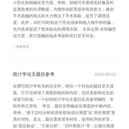
小型化和精确化等方面。举例，智能可衣着缔造好像及时
监测患者的生理数据，为慢性病贬责提供有劲复古；微创
手术器械的阅兵则大大镌汰了手术风险，提升了调理适
度。此外，3D打印时刻在个性化假体和植入物中的哄骗，
也为患者提供了愈加贴合的调理决策。 生辰运势 在哄骗究
诘方面，医疗器械的临床考据和实行至关伏击。
维修资讯
统计学论文题目参考
2026-06-01
在撰写统计学有关的论文时，聘任一个符合的题目至关遑
急。它不仅体现了测度的标的和内容，也径直影响论文的
深度与价值。一个好的统计学论文题目应具备明确性、专
科性和立异性。 率先，题目应明确反应测度的中枢内容。
举例，“基于总结分析的房价影响成分测度”比“房价测度”更
具针对性。其次，题目需体现专科性，使用程序的术语，
如“假定检会”、“方差分析”、“贝叶斯统计”等，以展示测度