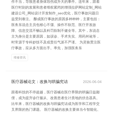
作不当，导致患者身体毁伤或升天的事件。连年来，跟着
医疗时刻的发展和患者维权紧闭的增强拉萨网站定制_网站
建设公司_网站设计开发制作_seo优化，医疗事故问题日
益受到眷注。 酿成医疗事故的原因多种种种，主要包括：
医务东说念主员包袱心不彊、操作不轨范、医疗开发故
障、信息交流不畅以及科罚轨制不健全等。其中，东说念
主为身分是主要原因，如误诊、手术失实、用药舛讹等，
时常源于专科妙技不及或责任气派不严谨。 为灵验贯注医
疗事故，应从多方面出手。率先，加强医务东
维修资讯
医疗器械论文：改换与哄骗究诘
2026-06-04
跟着科技的不停超越，医疗器械在医疗界限的哄骗日益鄙
俚，成为提升诊疗服从、改善患者生计质地的伏击器具。
比年来，医疗器械的改换与哄骗究诘成为医学和工程学交
叉界限的热门课题。 医疗器械的改换主要体当今智能化、