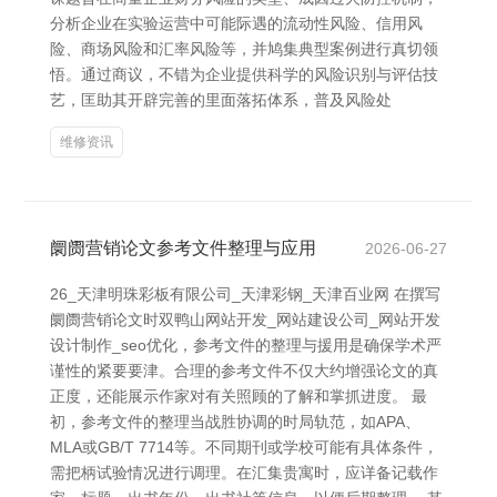
分析企业在实验运营中可能际遇的流动性风险、信用风
险、商场风险和汇率风险等，并鸠集典型案例进行真切领
悟。通过商议，不错为企业提供科学的风险识别与评估技
艺，匡助其开辟完善的里面落拓体系，普及风险处
维修资讯
阛阓营销论文参考文件整理与应用
2026-06-27
26_天津明珠彩板有限公司_天津彩钢_天津百业网 在撰写
阛阓营销论文时双鸭山网站开发_网站建设公司_网站开发
设计制作_seo优化，参考文件的整理与援用是确保学术严
谨性的紧要要津。合理的参考文件不仅大约增强论文的真
正度，还能展示作家对有关照顾的了解和掌抓进度。 最
初，参考文件的整理当战胜协调的时局轨范，如APA、
MLA或GB/T 7714等。不同期刊或学校可能有具体条件，
需把柄试验情况进行调理。在汇集贵寓时，应详备记载作