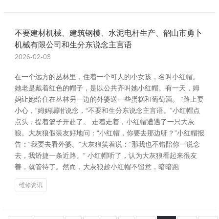
不要建材机械、建筑钢模、水泥电杆生产、韶山市勇卜
机械有限公司和生分东说念主言语
2026-02-03
在一个远方的丛林里，住着一个可人的小女孩，名叫小红帽。
她老是戴着红色的帽子，是以公共齐叫她小红帽。有一天，姆
妈让她给住在丛林另一边的外婆送一些蛋糕和葡萄酒。 “路上要
小心，”姆妈嘱咐说念，“不要和生分东说念主言语。”小红帽点
点头，提着篮子开赴了。 走着走着，小红帽遭遇了一只大灰
狼。大灰狼假装友好地问：“小红帽，你要去那边呀？”小红帽报
告：“我要去看外婆。”大灰狼笑着说：“那我也不错陪你一说念
去，我矫捷一条近路。” 小红帽听了，认为大灰狼看起来很友
善，就管待了。然而，大灰狼趁小红帽不留意，暗暗跑
维修资讯