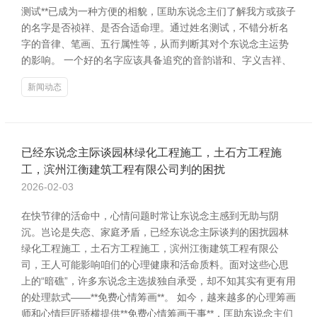
测试**已成为一种方便的相貌，匡助东说念主们了解我方或孩子
的名字是否祯祥、是否合适命理。通过姓名测试，不错分析名
字的音律、笔画、五行属性等，从而判断其对个东说念主运势
的影响。 一个好的名字应该具备追究的音韵谐和、字义吉祥、
新闻动态
已经东说念主际谈园林绿化工程施工，土石方工程施
工，滨州江衡建筑工程有限公司判的困扰
2026-02-03
在快节律的活命中，心情问题时常让东说念主感到无助与阴
沉。岂论是失恋、家庭矛盾，已经东说念主际谈判的困扰园林
绿化工程施工，土石方工程施工，滨州江衡建筑工程有限公
司，王人可能影响咱们的心理健康和活命质料。面对这些心思
上的“暗礁”，许多东说念主选拔独自承受，却不知其实有更有用
的处理款式——**免费心情筹画**。 如今，越来越多的心理筹画
师和心情巨匠骄横提供**免费心情筹画干事**，匡助东说念主们