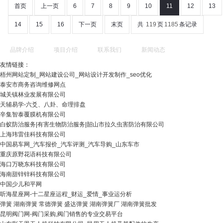
首页
上一页
6
7
8
9
10
11
12
13
14
15
16
下一页
末页
共
119
页
1185
条记录
品牌介绍
项目介绍
联系我们
新闻动态
友情链接：
梧州网站定制_网站建设公司_网站设计开发制作_seo优化
泰安市商务咨询维修网点
城关镇林业发展有限公司
天辅易学-六爻、八卦、命理排盘
辛集智泰覆膜机有限公司
白蚁防治服务|有害生物防治服务|韶山市拉久虫害防治有限公司
上海玮雷佳科技有限公司
中国易车网_汽车报价_汽车评测_汽车导购_山东车市
重庆原野花语科技有限公司
海口万晓东科技有限公司
海南甜锌锌科技有限公司
中国少儿和平网
听海星座网-十二星座运程_财运_爱情_事业运分析
弹簧 湖南弹簧 常德弹簧 盛达弹簧 湖南弹簧厂 湖南弹簧批发
昆明阀门网-阀门采购,阀门销售的专业交易平台