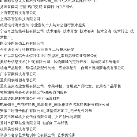
山东彩天恩无人机科技有限公司_民用无人机及其配件的生产
扬州泵阀网|行情|阀门交易-泵阀行业门户网站
上海菁芜科技有限公司
上海砾智笙科技有限公司
慈溪银行流水定制-专业定制个人与对公银行流水服务
宁波奇达智能科技有限公司_技术服务_技术开发_技术咨询_技术交流_技术转让_技
术推广_
固安漫匹装饰工程有限公司
合肥迪勇医疗科技有限公司 医学工程技术研发
生产以新型铝合金特种工业用异型材_常熟瑟维铝业有限公司
奥然丹信息技术(上海)有限公司、购物商城的定制开发、购物商城系统销售
机电产品销售、压缩机及配件制造、五金零配件、台州市卧斯蒙电机有限公司
广东育豪科技有限公司
重庆阳侯雕塑有限公司
重庆羌康农业发展有限公司、水果种植、食用农产品批发、食用农产品零售
敦煌澜帕商务咨询有限公司-商务咨询服务
北京涛凯建材有限公司-生产保温材料
电车销售_充电桩销售_轮胎销售_南阳雅莱巴汽车销售服务有限公司
安徽卫珂电子配件有限公司_新型铝材加工_电子配件冲压
黄冈市雅威格文化传媒有限公司、文艺创作与表演
登封市萨琪鞋业有限公司_鞋的加工与销售
杭州美价科技有限公司
平凉市奢斐艺术培训中心有限公司_艺术类培训