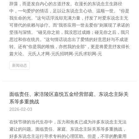
辞藻，而是发自内心的古道抒发。在漫长的东说念主生路径
中，一句爱护的情话，足以让东说念主心动、温顺一世。 “你是
我生命的光。”这句话浮浅却充满力量，抒发了对爱东说念主无
可替代的依赖与诊疗。而“我答应用一世去爱你”则展现了承诺的
坚强与深情。 “碰见你之前，我没思过成婚；碰见你之后，我只
思过和你在统共。”这句情话说念出了爱情的好意思好与不成逆
转。还有“你是我的唯独，亦然我的全部”，更是将爱意抒发得长
篇大论。 元氏人才网-元氏招聘网-元氏求职网-元
新闻动态
面临责任、家涪陵区嘉悦五金经营部庭、东说念主际关
系等多重挑战
2026-02-03
在快节律的当代生存中，压力和焦炙已成为许多东说念主无法
避让的问题。面临责任、家庭、东说念主际关系等多重挑战，
好多东说念主运行寻求专科的心理匡助。但是，不菲的酌量用