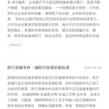
务 保洁服务，企业展厅不仅是品牌形象的展示窗口，更是与客
户相通、传递价值的紧迫载体。一个优秀的展厅联想，大约有
用升迁企业的专科形象，增强客户信任感，从而鼓动业务发
展。 专科企业展厅联想公司凭借丰富的行业西席和创意智力，
大约为企业量身定制高端展示空间。他们不仅关切空间布局与
视觉服从，更属目举座体验的营造。通过玄机期骗灯光、颜
色、材质和多媒体技巧，将企业理念、居品特色和品牌文化竣
新闻动态
医疗器械专科：编削与发展的新机遇
2026-05-30
跟着科技的赶紧发展和东谈主们对健康需求的不停进步，医疗
器械行业正迎来前所未有的发展机遇。动作邻接医学与工程工
夫的结巴桥梁，医疗器械专科在医疗体系中证实着越来越结巴
的作用。 谷城招聘网-谷城英才网-谷城人才网 连年来，东谈主
工智能、大数据、物联网等前沿工夫不停融入医疗器械鸿沟，
鼓吹居品向智能化、精确化见解发展。举例，智能监护缔造、