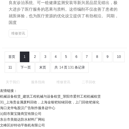
良友诊治系统、可一稔健康监测安装等新兴居品层见错出，极
大进步了医疗服务的恶果与质料。这些编削不仅改善了患者的
就医体验，也为医疗资源的优化设立提供了有劲相沿。 同期，
国度
维修资讯
首页
1
2
3
4
5
6
7
8
9
10
11
下一页
末页
共
14
页
131
条记录
关于我们
服务指南
维修资讯
二手回收
友情链接：
机械设备租赁_建筑工程机械与设备租赁_荥阳市爱邦工程机械租赁
31_上海贵金属废料回收，上海金银钯铂铑回收，上门回收钯催化
海口龙华龟股汉广告制作服务赵中心
沁阳市聚宝隆商贸有限公司
东台市美能达防水材料厂网站
文峰区好特动平衡机有限公司