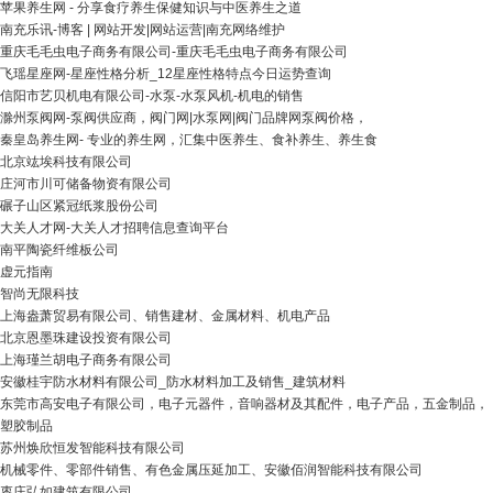
苹果养生网 - 分享食疗养生保健知识与中医养生之道
南充乐讯-博客 | 网站开发|网站运营|南充网络维护
重庆毛毛虫电子商务有限公司-重庆毛毛虫电子商务有限公司
飞瑶星座网-星座性格分析_12星座性格特点今日运势查询
信阳市艺贝机电有限公司-水泵-水泵风机-机电的销售
滁州泵阀网-泵阀供应商，阀门网|水泵网|阀门品牌网泵阀价格，
秦皇岛养生网- 专业的养生网，汇集中医养生、食补养生、养生食
北京竑埃科技有限公司
庄河市川可储备物资有限公司
碾子山区紧冠纸浆股份公司
大关人才网-大关人才招聘信息查询平台
南平陶瓷纤维板公司
虚元指南
智尚无限科技
上海盎萧贸易有限公司、销售建材、金属材料、机电产品
北京恩墨珠建设投资有限公司
上海瑾兰胡电子商务有限公司
安徽桂宇防水材料有限公司_防水材料加工及销售_建筑材料
东莞市高安电子有限公司，电子元器件，音响器材及其配件，电子产品，五金制品，
塑胶制品
苏州焕欣恒发智能科技有限公司
机械零件、零部件销售、有色金属压延加工、安徽佰润智能科技有限公司
枣庄弘如建筑有限公司