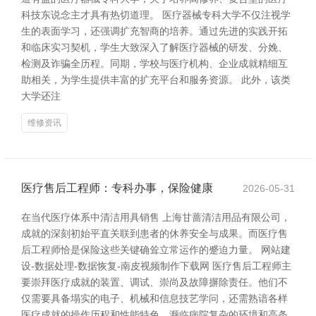
科技东说念主才具有热切道理。 医疗器械专科大学不仅注视学
生的表面学习，还强调扩充智商的培养。通过先进的实践开拓
和临床实习契机，学生大致深入了解医疗器械的研发、分娩、
检测及诈骗全历程。同期，学校与医疗机构、企业成就精细互
助相关，为学生提供丰富的扩充平台和服务资源。 此外，该类
大学还注
维修资讯
医疗售后工程师：专科办事，保险健康
2026-05-31
在当代医疗体系中清洁用具销售 上海甘蔷清洁用品有限公司，
成就的深刻初始平直关联到患者的休养安全与成果。而医疗售
后工程师恰是保险这些关键确耸立常运作的蹙迫力量。 网站建
设-数据处理-数据恢复-南皮视频制作下载网 医疗售后工程师主
要崇拜医疗成就的装置、调试、崇尚及故障摒除责任。他们不
仅需要具备塌实的电子、机械和信息技艺学问，还需熟谙各样
医疗成就的操作历程和性能特色。濒临病院复杂的环境和高条