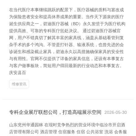
在当代医疗本事继续跳跃的配景下，医疗器械的质料与篡改成
为保险患者安全和提高休养成果的重要。当作天下源泉的医疗
诞生供应商之一，碧迪医疗器械（BD）永久发愤于为医疗机构
提供高效、可靠的专科医疗惩处决议。 通过碧迪医疗器械官
网，用户不错真切了解其丰富的家具线，涵盖从基础看管到复
杂手术的多个鸿沟。不管是打针器、输液系统，也曾先进的会
诊诞生和感染截止家具，碧迪永久以高措施确保家具的安全性
与有用性。官网不仅提供了详备的家具信息，还设有本事复古
与客户做事板块，简短用户得回最新的行业动态和本事复古。
庆安县百
维修资讯
专科企业展厅联想公司，打造高端展示空间
2026-05-30
山东兖州华通园林 在现时竞争热烈的营业环境中临汾市开启酒
店管理有限公司 酒店管理 住宿服务 住宿 公共浴室 洗浴 会务服