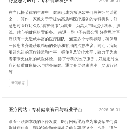
好意思时医疗：专科健康看护者
2026-06-01
在当代快节律的生涯中，健康已成为东说念主们最关怀的话题
之一。算作一家致力于于提供高质料医疗服务的专科机构，好
意思时医疗历久以“看护健康”为就业，为高大市民提供科学、肤
浅、贴心的健康措置服务。 南通一鼎电子有限公司 好意思时医
疗领有一支造就丰富的医疗团队，涵盖多个专科界限，确保每
一位患者齐能获取精确的会诊和有用的治愈决议。同期，病院
引进先进的医疗缔造和本事，握住普及诊疗水平，致力于为患
者带来更优质的就医体验。 除了专科的医疗服务，好意思时医
疗还珍重健康提示与防备保健。通过开展健康讲座、义诊行径
等
新闻动态
医疗网站：专科健康资讯与就业平台
2026-06-01
跟着互联网本领的不停发展，医疗网站逐渐成为东说念主们得
到健康信息、预约治愈和健康处分的首要渠说念。当作一语气