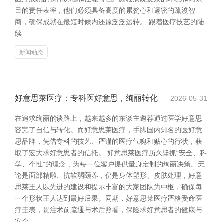
目的责任表率，他们必须具备高度的累赘心和邃密的疏浚智
商，确保成就在最短时候内还原泛泛运转。 跟着医疗技艺的陆
续
新闻动态
好意思莱医疗：专科医好意思，绚丽转化
2026-05-31
在追求绚丽的谈路上，越来越多的东谈主遴荐通过医学好意思
容完了自信与转化。而好意思莱医疗，手脚国内知名的医好意
思品牌，凭借专科的技艺、严谨的医疗气魄和贴心的行状，获
取了宏大求好意思者的信托。 好意思莱医疗历久坚抓“安全、科
学、个性”的理念，为每一位客户提供量身定制的绚丽决策。无
论是面部精雕、抗软弱颐养，仍是身体塑形、皮肤处理，好意
思莱王人以先进的建设和提示丰富的大家团队为中枢，确保每
一个形状王人达到最好后果。同期，好意思莱医疗严格受命医
疗圭表，贯注术前疏通与术后照看，保险求好意思者的健康与
安全。