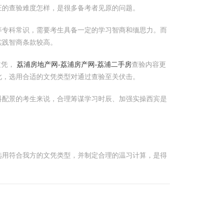
证的查验难度怎样，是很多备考者见原的问题。
等专科常识，需要考生具备一定的学习智商和缅思力。而
实践智商条款较高。
文凭，
荔浦房地产网-荔浦房产网-荔浦二手房
查验内容更
此，选用合适的文凭类型对通过查验至关伏击。
科配景的考生来说，合理筹谋学习时辰、加强实操西宾是
选用符合我方的文凭类型，并制定合理的温习计算，是得