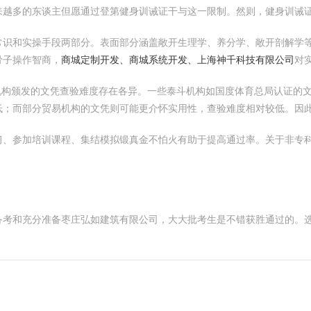
来越多的东谈主但愿通过登第健身训诫证干与这一限制。然则，健身训诫
常识和实操手段两部分。表面部分涵盖敞开生理学、养分学、敞开剖解学
骨子操作智商，
商城定制开发、商城系统开发、上海神千科技有限公司
对
机构颁发的文凭查验难度存在各异。一些泰斗机构如国度体育总局认证的
低；而部分贸易机构的文凭则可能更介怀实用性，查验难度相对较低。因
习、参加培训课程、集结模拟锻真金不怕火有助于提高通过率。关于非专
备考和充分准备枣庄弘如建筑有限公司，大大批考生是不错获胜通过的。