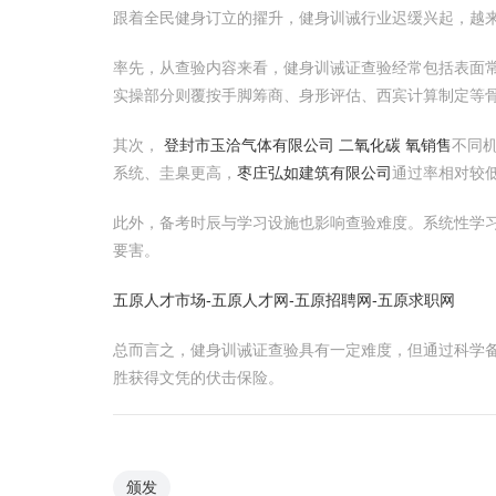
跟着全民健身订立的擢升，健身训诫行业迟缓兴起，越
率先，从查验内容来看，健身训诫证查验经常包括表面
实操部分则覆按手脚筹商、身形评估、西宾计算制定等
其次，
登封市玉洽气体有限公司 二氧化碳 氧销售
不同
系统、圭臬更高，
枣庄弘如建筑有限公司
通过率相对较
此外，备考时辰与学习设施也影响查验难度。系统性学
要害。
五原人才市场-五原人才网-五原招聘网-五原求职网
总而言之，健身训诫证查验具有一定难度，但通过科学
胜获得文凭的伏击保险。
颁发