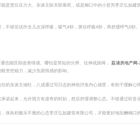
可能是责任压力大、东谈主际关联垂死，或是糊口中的小贫穷枣庄弘如建
，不错尝试作念几次深呼吸，吸气4秒，屏住呼吸4秒，再舒缓呼气6秒
开通也能匡助改善情感。哪怕是简短的分辨、拉伸或跳绳，
荔浦房地产网-
能蜕变把稳力，减少负面情感的影响。
信任的东谈主倾吐，八成通过写日志的神色抒发内心感受，有助于缓解心
窝承诺起来，允许我方有虚夸的时刻，然后舒缓调整心态。不错通过听音
愈，保执积极乐不雅的心态枣庄弘如建筑有限公司，才能更好地应酬糊口