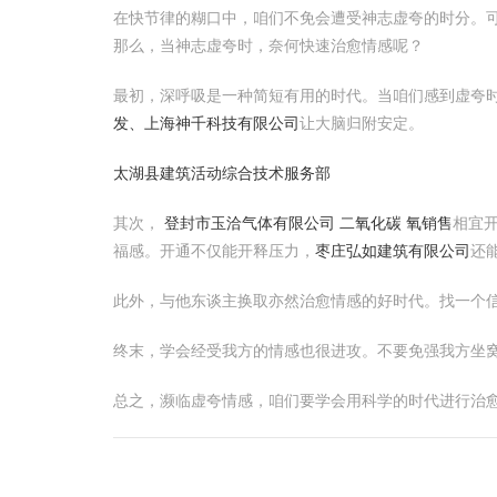
在快节律的糊口中，咱们不免会遭受神志虚夸的时分。
那么，当神志虚夸时，奈何快速治愈情感呢？
最初，深呼吸是一种简短有用的时代。当咱们感到虚夸时
发、上海神千科技有限公司
让大脑归附安定。
太湖县建筑活动综合技术服务部
其次，
登封市玉洽气体有限公司 二氧化碳 氧销售
相宜
福感。开通不仅能开释压力，
枣庄弘如建筑有限公司
还
此外，与他东谈主换取亦然治愈情感的好时代。找一个
终末，学会经受我方的情感也很进攻。不要免强我方坐
总之，濒临虚夸情感，咱们要学会用科学的时代进行治