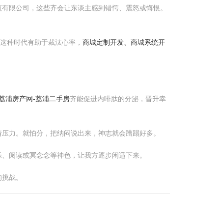
筑有限公司，这些齐会让东谈主感到错愕、震怒或悔恨。
。这种时代有助于裁汰心率，
商城定制开发、商城系统开
荔浦房产网-荔浦二手房
齐能促进内啡肽的分泌，晋升幸
情压力。就怕分，把纳闷说出来，神志就会蹧蹋好多。
乐、阅读或冥念念等神色，让我方逐步闲适下来。
的挑战。