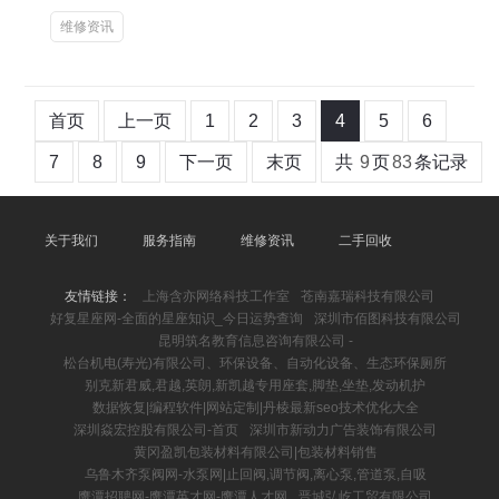
维修资讯
首页
上一页
1
2
3
4
5
6
7
8
9
下一页
末页
共
9
页
83
条记录
关于我们
服务指南
维修资讯
二手回收
友情链接：
上海含亦网络科技工作室
苍南嘉瑞科技有限公司
好复星座网-全面的星座知识_今日运势查询
深圳市佰图科技有限公司
昆明筑名教育信息咨询有限公司 -
松台机电(寿光)有限公司、环保设备、自动化设备、生态环保厕所
别克新君威,君越,英朗,新凯越专用座套,脚垫,坐垫,发动机护
数据恢复|编程软件|网站定制|丹棱最新seo技术优化大全
深圳焱宏控股有限公司-首页
深圳市新动力广告装饰有限公司
黄冈盈凯包装材料有限公司|包装材料销售
乌鲁木齐泵阀网-水泵网|止回阀,调节阀,离心泵,管道泵,自吸
鹰潭招聘网-鹰潭英才网-鹰潭人才网
晋城弘屹工贸有限公司