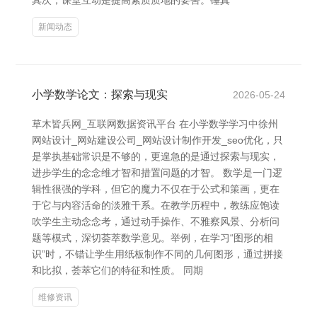
其次，课堂互动是提高素质质地的要害。锤真
新闻动态
小学数学论文：探索与现实
2026-05-24
草木皆兵网_互联网数据资讯平台 在小学数学学习中徐州
网站设计_网站建设公司_网站设计制作开发_seo优化，只
是掌执基础常识是不够的，更遑急的是通过探索与现实，
进步学生的念念维才智和措置问题的才智。 数学是一门逻
辑性很强的学科，但它的魔力不仅在于公式和策画，更在
于它与内容活命的淡雅干系。在教学历程中，教练应饱读
吹学生主动念念考，通过动手操作、不雅察风景、分析问
题等模式，深切荟萃数学意见。举例，在学习“图形的相
识”时，不错让学生用纸板制作不同的几何图形，通过拼接
和比拟，荟萃它们的特征和性质。 同期
维修资讯