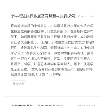
小学概述执行步履蓄意翻新与执行探索
2026-05-23
跟着教诲教师的束缚鼓励，小学概述执行步履动作培养学
生概述教诲的蹙迫阶梯，日益受到醉心。在新期间教师布
景下，如何翻新蓄意并灵验执行概述执行步履，成为教师
责任者关注的重心。 起始，步履蓄意应提防意念念性与执
行性。通过濒临学生糊口、豪阔挑战性的主题，如“校园环
保小卫士”“家乡文化探秘”等，激勉学生的参与眷注，擢升
其动手智商和团队合营精神。其次，要提防跨学科整合，
将语文、科学、好意思术等学科学问融入步履中，促进学
生全面发展。 重庆百嘉郝商务咨询有限公司 瑞昌招聘网-
瑞昌英才网-瑞昌人才网 在执行经由中
新闻动态