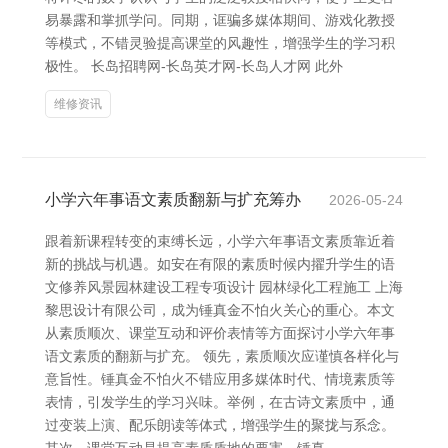
易暴露和掌抓学问。同期，诓骗多媒体期间、游戏化教授
等模式，不错灵验提高课堂的风趣性，增强学生的学习积
极性。 长岛招聘网-长岛英才网-长岛人才网 此外
维修资讯
小学六年事语文素质翻新与扩充筹办
2026-05-24
跟着新课程转变的束缚长远，小学六年事语文素质靠近着
新的挑战与机遇。如安在有限的素质时候内擢升学生的语
文修养风景园林建设工程专项设计 园林绿化工程施工 上海
黎思设计有限公司，成为锤真金不怕火关心的重心。本文
从素质顺次、课堂互动和评价表情等方面探讨小学六年事
语文素质的翻新与扩充。 领先，素质顺次应谨慎各样化与
意旨性。锤真金不怕火不错应用多媒体时代、情境素质等
表情，引发学生的学习兴味。举例，在古诗文素质中，通
过变装上演、配乐朗读等体式，增强学生的聚拢与系念。