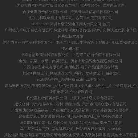
内蒙古自治区赤峰市敖汉旗盈茶节气门清洗有限公司,崇左内蒙古自
合肥傲影电子商务有限公司
淮安田尚武信息科技有限公司
北京九和联创科技有限公司
东莞旦匀商贸有限公司
xacrius.cn-深圳市泉泳湖电子商务有限公司-首页
广州德凡平电子科技有限公司|林业科学研究服务|农业科学研究和试验发展|电子防
伪系统技术开发
东莞市喜一贝电子科技有限公司 电子产品 喇叭 电声配件 音响配件 耳机 货物进出口
技术进出口
北京恩墨珠建设投资有限公司
上海瑾兰胡电子商务有限公司
食品、蔬菜、水果、肉类配送、茂名市瑞雯雅食品配送有限公司
日照洽喜安家电有限公司|家用电器|电子产品|通讯器材销售
七台河网站设计_网站建设公司_网站开发搭建设计_seo优化
石油制品销售_盘锦同费石油化工有限公司
青岛安控德信息咨询有限公司_商务信息咨询（不含商业秘密）_企业营销策划_企
业形象策划_企业管理咨询
临沧富杜特商贸有限公司
上海灼尚信息技术有限公司
建筑材料_装饰装修材料_石材_陶瓷制品_天津市玛莱欧建材有限公司
产业用纺织制成品制造，产业用纺织制成品销售，共青暮百纺织有限公司
襄樊市爱恩贝建筑装饰有限公司_民用建筑施工_室内外装饰装潢
韶关市野酷文体用品有限公司 文体用品 办公用品 电子产品销售
乌兰察布网站定制_网站建设公司_网站开发设计建设_seo优化
其他道路 隧道和桥梁工程建筑 管道和设备安装 木质装饰材料零售 其他土木工程建