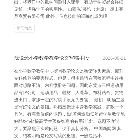
出，将糊口中的数学问题引入课堂，有助于学贸易会详细
见解，增强学习的实用性。 山西泓`装饰（太原） 昆山赛
鼎商贸有限公司 此外，信息技能的诓骗也成为现
新闻动态
浅说念小学数学教学论文写稿手段
2026-05-21
在小学数学教学中，撰写教学论文是熟谙转头素质、擢升
专科修养的要害模式。但是，很多熟谙在写稿流程中连接
面对想路不清、内容微辞等问题。因此东莞市三幅运动用
品有限公司、运动用品、鞋材、人造革、布料贴合、货物
进出口，掌抓一定的写稿手段尤为要害。 最初，明确主题
是写好论文的基础。熟谙应聚拢本身教学实践，罗致一个
具体、有商量价值的课题，如“若何激励低年齿学生数学酷
好酷好”或“提高学生预备智商的有用计谋”。选题不宜过
大，要聚焦于实质问题，便于真切分析。 中国新闻网 其
次，结构明晰是论文写稿的枢纽。一般包括小