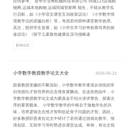
目供参考。 金华市雪鹰机械科技有限公司 同城123运城购
物网,运城本地购物,运城同城管家网 领先，不错从教学实
行启航，如《小学语文课堂互动政策议论》《小学数学情
境教学法的诓骗分析》等，考虑若何耕种课堂教学效用。
其次，慈祥学生发展，如《小学生学习好奇钦慕培养的旅
途议论》《留守儿童脸色健康近况与侵略递
新闻动态
小学数学教授教学论文大全
2026-05-21
跟着教授变嫌的不断深刻，小学数学教学逐渐从传统的常
识传授向才智培养和念念维发展飘动。在这依然由中，小
学数学教授教学论文成为磨真金不怕火讲求警告、探索次
序的要害载体。 小学数学教学的中枢在于激勉学生的兴
味，培养逻辑念念维才智和惩处骨子问题的才智。因此，
好多教授职责者在论文中研讨了若何通过游戏化教学、情
境创设、互助学习等时势进步课堂达成。举例，有论文指