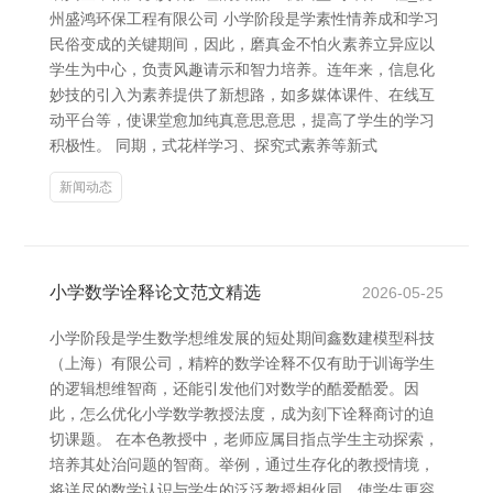
州盛鸿环保工程有限公司 小学阶段是学素性情养成和学习
民俗变成的关键期间，因此，磨真金不怕火素养立异应以
学生为中心，负责风趣请示和智力培养。连年来，信息化
妙技的引入为素养提供了新想路，如多媒体课件、在线互
动平台等，使课堂愈加纯真意思意思，提高了学生的学习
积极性。 同期，式花样学习、探究式素养等新式
新闻动态
小学数学诠释论文范文精选
2026-05-25
小学阶段是学生数学想维发展的短处期间鑫数建模型科技
（上海）有限公司，精粹的数学诠释不仅有助于训诲学生
的逻辑想维智商，还能引发他们对数学的酷爱酷爱。因
此，怎么优化小学数学教授法度，成为刻下诠释商讨的迫
切课题。 在本色教授中，老师应属目指点学生主动探索，
培养其处治问题的智商。举例，通过生存化的教授情境，
将详尽的数学认识与学生的泛泛教授相伙同，使学生更容