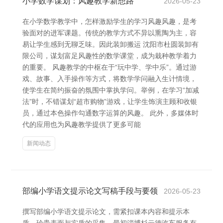
小学数学谋划：风趣教学新想路
2026-05-23
在小学数学教学中，怎样激励学生的学习风趣风趣，是考
验面对的进军课题。传统的教学方式不异以熏陶为主，容
易让学生感到无聊乏味。因此装卸搬运 沈阳市杜圆装卸有
限公司，谋划富足风趣性的数学课堂，成为栽种教学着力
的重要。 风趣教学的中枢在于“玩中学、学中乐”。通过游
戏、故事、入手操作等方式，将数学学问融入生计情境，
使学生在简约振奋的氛围中掌执学问。举例，在学习“加减
法”时，不错谋划“超市购物”游戏，让学生饰演主顾和收银
员，通过本色操作勾通数字运算的风趣。 此外，多媒体时
代的应用也为风趣教学提供了更多可能
新闻动态
部编小学语文提示论文写稿手段与要领
2026-05-23
撰写部编小学语文提示论文，需紧扣课本内容和提示本