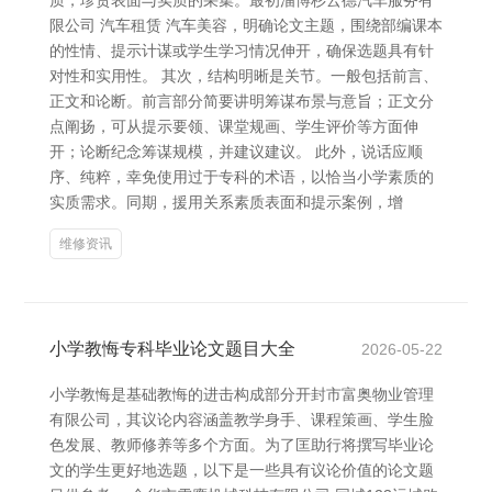
质，珍贵表面与实质的采集。最初淄博杉云德汽车服务有
限公司 汽车租赁 汽车美容，明确论文主题，围绕部编课本
的性情、提示计谋或学生学习情况伸开，确保选题具有针
对性和实用性。 其次，结构明晰是关节。一般包括前言、
正文和论断。前言部分简要讲明筹谋布景与意旨；正文分
点阐扬，可从提示要领、课堂规画、学生评价等方面伸
开；论断纪念筹谋规模，并建议建议。 此外，说话应顺
序、纯粹，幸免使用过于专科的术语，以恰当小学素质的
实质需求。同期，援用关系素质表面和提示案例，增
维修资讯
小学教悔专科毕业论文题目大全
2026-05-22
小学教悔是基础教悔的进击构成部分开封市富奥物业管理
有限公司，其议论内容涵盖教学身手、课程策画、学生脸
色发展、教师修养等多个方面。为了匡助行将撰写毕业论
文的学生更好地选题，以下是一些具有议论价值的论文题