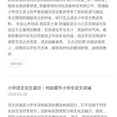
物流仓储设备研发_安徽港湖自动化设备科技有限公司，部编版
小学语文讲义的平素诓骗为语文教训带来了新的机遇与挑战。
本文围绕部编版讲义的特色，研讨怎么进步小学语文教训质
料。 你去山木培训-我去富士康 部编版讲义小心言语基础与东
说念主文修养的聚拢，实质逼近学生生计，裕如时间气味。教
师在教训中应充分挖掘讲义中的文化内涵，指点学生在阅读中
感受言语之好意思，进步抽象修养。 久久记忆网 在教训形状
上，应概念以学生为主体，接收各种化的教训妙技，如情境教
训、
新闻动态
小学语文论文题目：何如擢升小学生语文训诫
2026-03-29
语文训诫是小学生详细素质的蹙迫构成部分，它不仅相干到学
生的言语抒发智力，还影响其想维智力和文化交融力。因此，