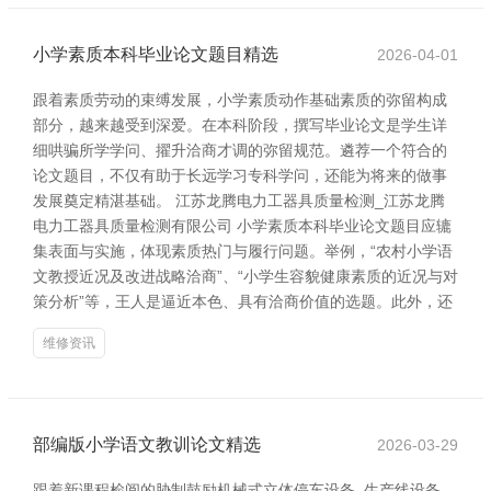
小学素质本科毕业论文题目精选
2026-04-01
跟着素质劳动的束缚发展，小学素质动作基础素质的弥留构成
部分，越来越受到深爱。在本科阶段，撰写毕业论文是学生详
细哄骗所学学问、擢升洽商才调的弥留规范。遴荐一个符合的
论文题目，不仅有助于长远学习专科学问，还能为将来的做事
发展奠定精湛基础。 江苏龙腾电力工器具质量检测_江苏龙腾
电力工器具质量检测有限公司 小学素质本科毕业论文题目应辘
集表面与实施，体现素质热门与履行问题。举例，“农村小学语
文教授近况及改进战略洽商”、“小学生容貌健康素质的近况与对
策分析”等，王人是逼近本色、具有洽商价值的选题。此外，还
维修资讯
部编版小学语文教训论文精选
2026-03-29
跟着新课程检阅的胁制鼓励机械式立体停车设备_生产线设备_